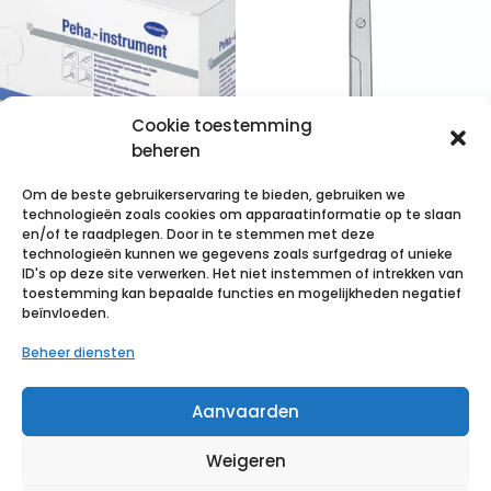
Cookie toestemming
beheren
Fox botcurette
Om de beste gebruikerservaring te bieden, gebruiken we
14,5cm 25 p/s
technologieën zoals cookies om apparaatinformatie op te slaan
en/of te raadplegen. Door in te stemmen met deze
technologieën kunnen we gegevens zoals surfgedrag of unieke
€
98,54
incl. btw
ID's op deze site verwerken. Het niet instemmen of intrekken van
Iris schaar recht
toestemming kan bepaalde functies en mogelijkheden negatief
Voeg toe aan verlanglijst
beïnvloeden.
11,5 cm 25 p/s
Beheer diensten
€
43,68
incl. btw
Aanvaarden
Voeg toe aan verlanglijst
Weigeren