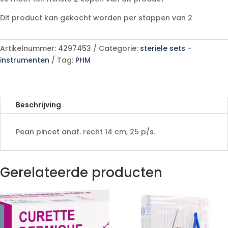
25
l
p/s
Dit product kan gekocht worden per stappen van 2
t
aantal
e
r
Artikelnummer:
4297453
Categorie:
steriele sets -
n
instrumenten
Tag:
PHM
a
t
i
v
Beschrijving
e
:
Pean pincet anat. recht 14 cm, 25 p/s.
Gerelateerde producten