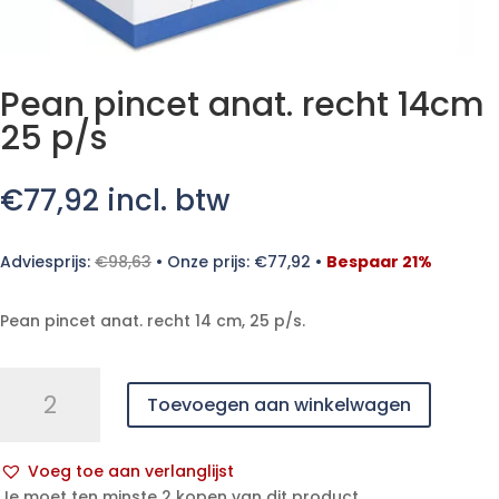
Pean pincet anat. recht 14cm
25 p/s
€
77,92
incl. btw
Adviesprijs:
€
98,63
•
Onze prijs:
€
77,92
•
Bespaar 21%
Pean pincet anat. recht 14 cm, 25 p/s.
Pean
Toevoegen aan winkelwagen
pincet
anat.
recht
Voeg toe aan verlanglijst
14cm
A
Je moet ten minste 2 kopen van dit product