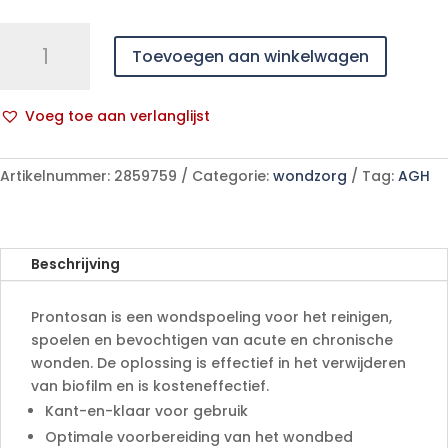
PRONTOSAN
Toevoegen aan winkelwagen
OPLOSSING
1000ML
aantal
Voeg toe aan verlanglijst
A
l
Artikelnummer:
2859759
Categorie:
wondzorg
Tag:
AGH
t
e
r
n
Beschrijving
a
t
Prontosan is een wondspoeling voor het reinigen,
i
spoelen en bevochtigen van acute en chronische
v
wonden. De oplossing is effectief in het verwijderen
e
van biofilm en is kosteneffectief.
:
Kant-en-klaar voor gebruik
Optimale voorbereiding van het wondbed