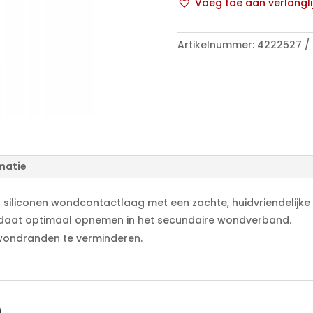
Voeg toe aan verlangli
x
A
15
l
cm
Artikelnummer:
4222527
t
aantal
e
r
n
a
t
i
v
matie
e
:
en siliconen wondcontactlaag met een zachte, huidvriendelijke
udaat optimaal opnemen in het secundaire wondverband.
wondranden te verminderen.
n