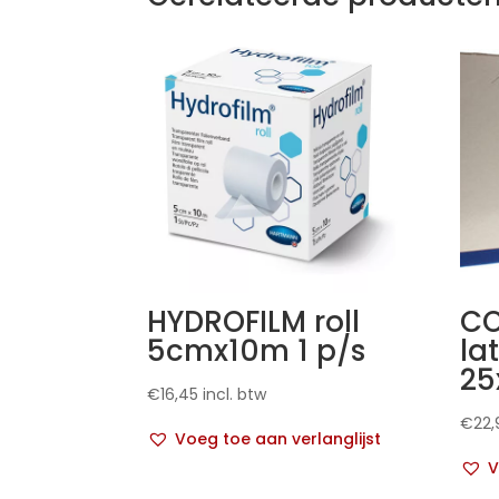
HYDROFILM roll
CO
5cmx10m 1 p/s
la
25
€
16,45
incl. btw
€
22,
Voeg toe aan verlanglijst
V