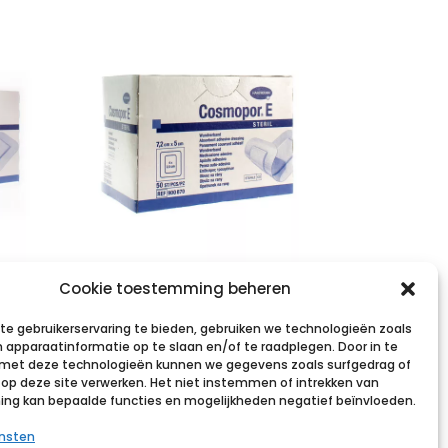
COSMOPOR E
Cookie toestemming beheren
cm
latexfree 7,2x5cm
e gebruikerservaring te bieden, gebruiken we technologieën zoals
50 p/s
 apparaatinformatie op te slaan en/of te raadplegen. Door in te
et deze technologieën kunnen we gegevens zoals surfgedrag of
€
10,13
incl. btw
s op deze site verwerken. Het niet instemmen of intrekken van
g kan bepaalde functies en mogelijkheden negatief beïnvloeden.
st
Voeg toe aan verlanglijst
ensten