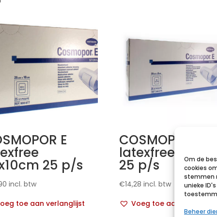
SMOPOR E
COSMOPOR E
texfree
latexfree 20x8
Om de best
x10cm 25 p/s
25 p/s
cookies om
stemmen m
90
incl. btw
€
14,28
incl. btw
unieke ID'
toestemmin
oeg toe aan verlanglijst
Voeg toe aan verlanglij
Beheer di