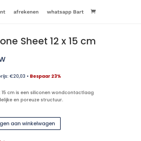
nt
afrekenen
whatsapp Bart
cone Sheet 12 x 15 cm
tw
rijs:
€
20,03
•
Bespaar 23%
 x 15 cm is een siliconen wondcontactlaag
elijke en poreuze structuur.
gen aan winkelwagen