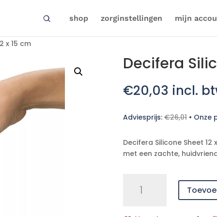
shop
zorginstellingen
mijn accou
12 x 15 cm
Decifera Sili
€
20,03
incl. b
Adviesprijs:
€
26,01
•
Onze p
Decifera Silicone Sheet 12
met een zachte, huidvriend
Decifera
Toevoe
Silicone
Sheet
12