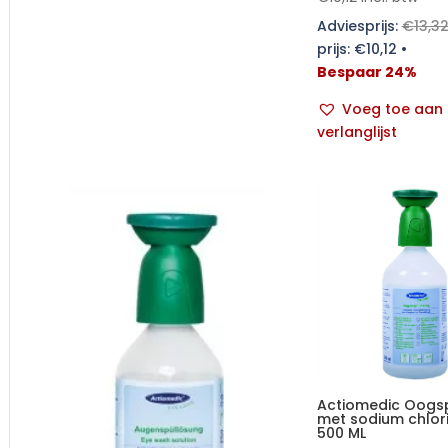
Adviesprijs:
€
13,3
prijs:
€
10,12
•
Bespaar 24%
Voeg toe aan
verlanglijst
Actiomedic Oogsp
met sodium chlor
500 ML