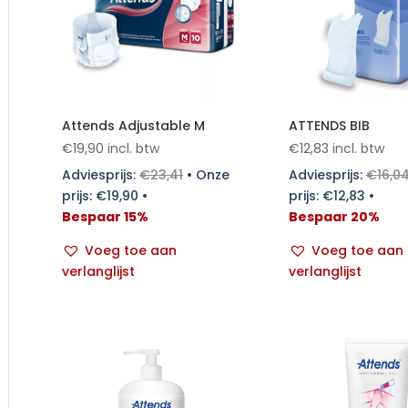
Attends Adjustable M
ATTENDS BIB
€
19,90
incl. btw
€
12,83
incl. btw
Adviesprijs:
€
23,41
•
Onze
Adviesprijs:
€
16,0
prijs:
€
19,90
•
prijs:
€
12,83
•
Bespaar 15%
Bespaar 20%
Voeg toe aan
Voeg toe aan
verlanglijst
verlanglijst