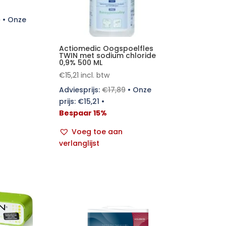
3
•
Onze
Actiomedic Oogspoelfles
TWIN met sodium chloride
0,9% 500 ML
€
15,21
incl. btw
Adviesprijs:
€
17,89
•
Onze
prijs:
€
15,21
•
Bespaar 15%
Voeg toe aan
verlanglijst