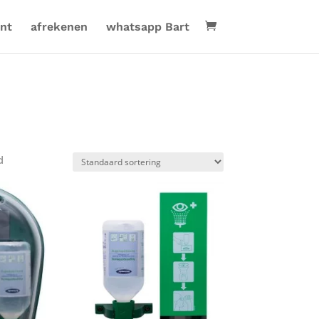
nt
afrekenen
whatsapp Bart
d