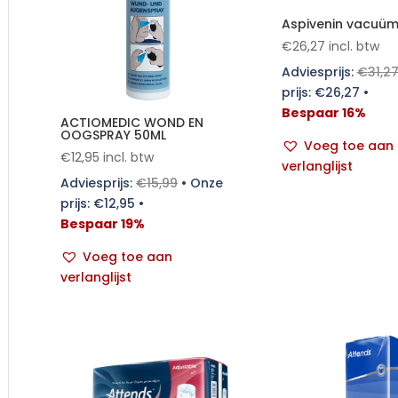
Aspivenin vacu
€
26,27
incl. btw
Adviesprijs:
€
31,2
prijs:
€
26,27
•
Bespaar 16%
ACTIOMEDIC WOND EN
OOGSPRAY 50ML
Voeg toe aan
€
12,95
incl. btw
verlanglijst
Adviesprijs:
€
15,99
•
Onze
prijs:
€
12,95
•
Bespaar 19%
Voeg toe aan
verlanglijst