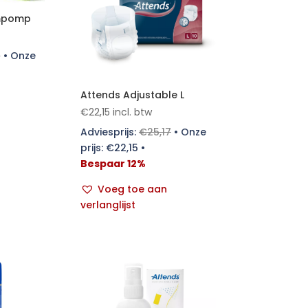
ümpomp
7
•
Onze
Attends Adjustable L
€
22,15
incl. btw
Adviesprijs:
€
25,17
•
Onze
prijs:
€
22,15
•
Bespaar 12%
Voeg toe aan
verlanglijst