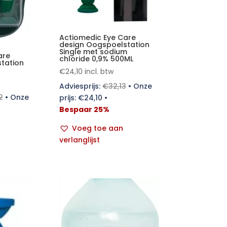
Actiomedic Eye Care
design Oogspoelstation
Single met sodium
are
chloride 0,9% 500ML
tation
€
24,10
incl. btw
Adviesprijs:
€
32,13
•
Onze
2
•
Onze
prijs:
€
24,10
•
Bespaar 25%
Voeg toe aan
verlanglijst