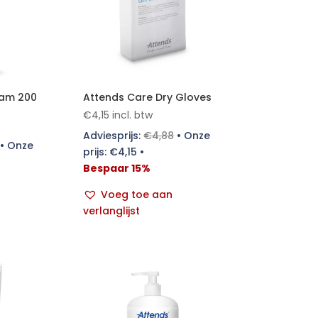
eam 200
Attends Care Dry Gloves
€
4,15
incl. btw
Adviesprijs:
€
4,88
•
Onze
•
Onze
prijs:
€
4,15
•
Bespaar 15%
Voeg toe aan
verlanglijst