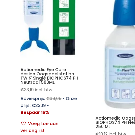
Actiomedic Eye Care
design Oogspoelstation
TWIN Single BIOPHOS74 PH
Neutraal 500ML
€
33,19
incl. btw
Adviesprijs:
€
39,05
•
Onze
prijs:
€
33,19
•
Bespaar 15%
Actiomedic Oogsp
BIOPHOS74 PH Neu
Voeg toe aan
250 ML
verlanglijst
€
10,12
incl. btw