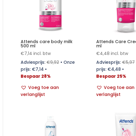
Attends care body milk
Attends Care Cr
500 ml
ml
€
7,14
incl. btw
€
4,48
incl. btw
Adviesprijs:
€
9,92
•
Onze
Adviesprijs:
€
5,97
prijs:
€
7,14
•
prijs:
€
4,48
•
Bespaar 28%
Bespaar 25%
Voeg toe aan
Voeg toe aan
verlanglijst
verlanglijst