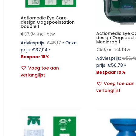
Actiomedic Eye Care
design Oogspoelstation
Double 1
Actiomedic Eye C
€
37,04
incl. btw
design Oogspoels
Medidrop 1
Adviesprijs:
€
45,17
•
Onze
€
50,78
incl. btw
prijs:
€
37,04
•
Bespaar 18%
Adviesprijs:
€
56,4
prijs:
€
50,78
•
Voeg toe aan
Bespaar 10%
verlanglijst
Voeg toe aan
verlanglijst