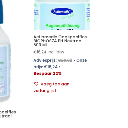
Actiomedic Oogspoelfles
BIOPHOS74 PH Neutraal
500 ML
€
16,24
incl. btw
Adviesprijs:
€
20,82
•
Onze
prijs:
€
16,24
•
Bespaar 22%
Voeg toe aan
verlanglijst
oelfles
traal