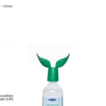
2
•
Onze
oelfles
ide 0,9%