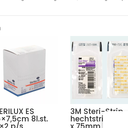
n
ERILUX ES
3M Steri-Strip
5×7,5cm 8l.st.
hechtstrips, 3
×2 p/s
x 75mm, (10x 5