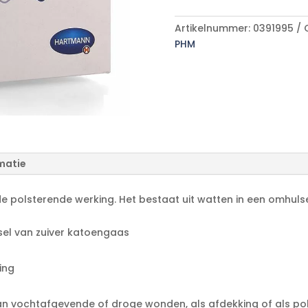
A
aantal
l
Artikelnummer:
0391995
t
PHM
e
r
n
a
t
i
v
e
matie
:
polsterende werking. Het bestaat uit watten in een omhulse
l van zuiver katoengaas
ing
an vochtafgevende of droge wonden, als afdekking of als p