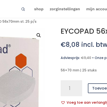
shop
zorginstellingen
mijn accou
 56x70mm st. 25 p/s
EYCOPAD 56x
€
8,08
incl. bt
Adviesprijs:
€
9,40
•
Onze pr
56×70 mm | 25 stuks
EYCOPAD
Toevoe
56x70mm
st.
25
Voeg toe aan verlangli
p/s