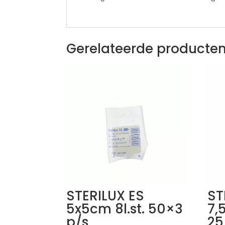
Gerelateerde producte
STERILUX ES
ST
5x5cm 8l.st. 50×3
7,
p/s
25