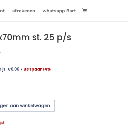
nt
afrekenen
whatsapp Bart
70mm st. 25 p/s
w
ijs:
€
8,08
•
Bespaar 14%
gen aan winkelwagen
jst