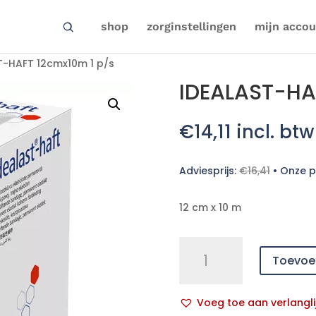
shop
zorginstellingen
mijn accou
T-HAFT 12cmx10m 1 p/s
IDEALAST-HA
€
14,11
incl. btw
Adviesprijs:
€
16,41
•
Onze pr
12 cm x 10 m
IDEALAST-
Toevoe
HAFT
12cmx10m
1
Voeg toe aan verlangli
p/s