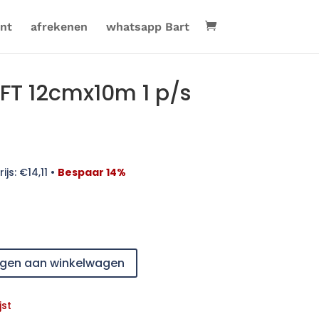
nt
afrekenen
whatsapp Bart
FT 12cmx10m 1 p/s
ijs:
€
14,11
•
Bespaar 14%
gen aan winkelwagen
jst