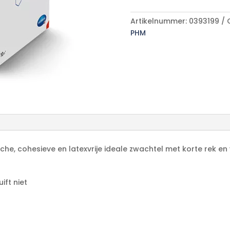
A
aantal
l
Artikelnummer:
0393199
t
PHM
e
r
n
a
t
i
v
e
:
he, cohesieve en latexvrije ideale zwachtel met korte rek en v
ift niet