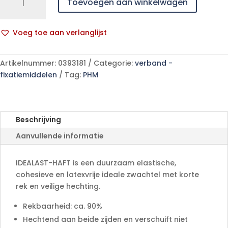
Toevoegen aan winkelwagen
HAFT
6cmx10m
1
Voeg toe aan verlanglijst
p/s
A
aantal
l
Artikelnummer:
0393181
Categorie:
verband -
t
fixatiemiddelen
Tag:
PHM
e
r
n
a
Beschrijving
t
Aanvullende informatie
i
v
e
IDEALAST-HAFT is een duurzaam elastische,
:
cohesieve en latexvrije ideale zwachtel met korte
rek en veilige hechting.
Rekbaarheid: ca. 90%
Hechtend aan beide zijden en verschuift niet