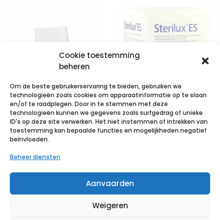
Cookie toestemming
beheren
Om de beste gebruikerservaring te bieden, gebruiken we
technologieën zoals cookies om apparaatinformatie op te slaan
STERILUX ES
en/of te raadplegen. Door in te stemmen met deze
technologieën kunnen we gegevens zoals surfgedrag of unieke
5x5cm 8l.st.
STERILUX ES
ID's op deze site verwerken. Het niet instemmen of intrekken van
50×3 p/s
10x10cm 8l.nst.
toestemming kan bepaalde functies en mogelijkheden negatief
beïnvloeden.
100 p/s
€
4,28
incl. btw
Beheer diensten
€
3,38
incl. btw
Voeg toe aan verlanglijst
Aanvaarden
Voeg toe aan verlanglijst
Weigeren