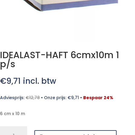
IDEALAST-HAFT 6cmx10m 1
p/s
€
9,71
incl. btw
Adviesprijs:
€
12,78
•
Onze prijs:
€
9,71
•
Bespaar 24%
6 cm x 10 m
IDEALAST-