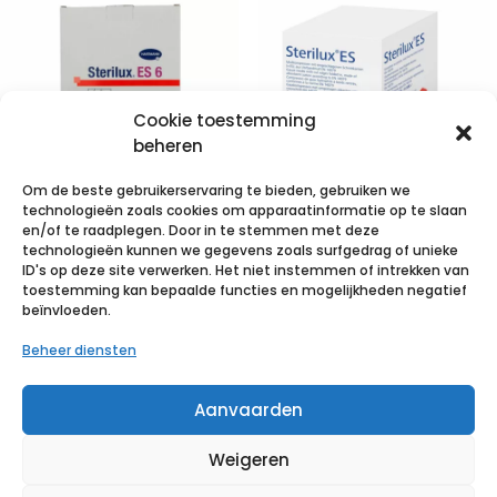
Cookie toestemming
beheren
Om de beste gebruikerservaring te bieden, gebruiken we
technologieën zoals cookies om apparaatinformatie op te slaan
en/of te raadplegen. Door in te stemmen met deze
technologieën kunnen we gegevens zoals surfgedrag of unieke
STERILUX ES6-
STERILUX ES
ID's op deze site verwerken. Het niet instemmen of intrekken van
10x20cm 12pl.st.
7,5×7,5cm 8l. st.
toestemming kan bepaalde functies en mogelijkheden negatief
beïnvloeden.
5×1 p/s
40×3 p/s
Beheer diensten
€
1,12
incl. btw
€
6,04
incl. btw
Aanvaarden
Voeg toe aan verlanglijst
Voeg toe aan verlanglijst
Weigeren