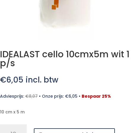
IDEALAST cello 10cmx5m wit 1
p/s
€
6,05
incl. btw
Adviesprijs:
€
8,07
•
Onze prijs:
€
6,05
•
Bespaar 25%
10 cm x 5 m
IDEALAST