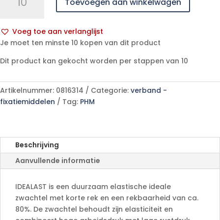
Toevoegen aan winkelwagen
cello
10cmx5m
wit
Voeg toe aan verlanglijst
1
A
Je moet ten minste 10 kopen van dit product
p/s
l
aantal
Dit product kan gekocht worden per stappen van 10
t
e
r
Artikelnummer:
0816314
Categorie:
verband -
n
fixatiemiddelen
Tag:
PHM
a
t
i
v
Beschrijving
e
Aanvullende informatie
:
IDEALAST is een duurzaam elastische ideale
zwachtel met korte rek en een rekbaarheid van ca.
80%. De zwachtel behoudt zijn elasticiteit en