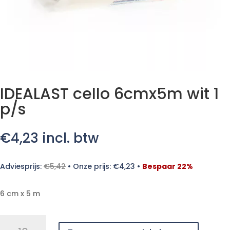
IDEALAST cello 6cmx5m wit 1
p/s
€
4,23
incl. btw
Adviesprijs:
€
5,42
•
Onze prijs:
€
4,23
•
Bespaar 22%
6 cm x 5 m
IDEALAST