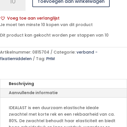
Toevoegen aan winkelwagen
cello
6cmx5m
wit
Voeg toe aan verlanglijst
1
A
Je moet ten minste 10 kopen van dit product
p/s
l
aantal
Dit product kan gekocht worden per stappen van 10
t
e
r
Artikelnummer:
0815704
Categorie:
verband -
n
fixatiemiddelen
Tag:
PHM
a
t
i
v
Beschrijving
e
Aanvullende informatie
:
IDEALAST is een duurzaam elastische ideale
zwachtel met korte rek en een rekbaarheid van ca.
80%. De zwachtel behoudt haar elasticiteit en biedt