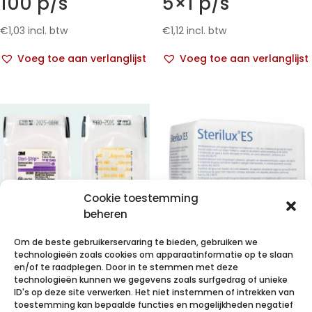
100 p/s
5×1 p/s
€
1,03
incl. btw
€
1,12
incl. btw
Voeg toe aan verlanglijst
Voeg toe aan verlanglijst
Cookie toestemming
beheren
Om de beste gebruikerservaring te bieden, gebruiken we
technologieën zoals cookies om apparaatinformatie op te slaan
3M Steri-Strip
STERILUX ES
en/of te raadplegen. Door in te stemmen met deze
technologieën kunnen we gegevens zoals surfgedrag of unieke
hechtstrips,
10x20cm 12l.nst.
ID's op deze site verwerken. Het niet instemmen of intrekken van
3mm x 75mm,
100 p/s
toestemming kan bepaalde functies en mogelijkheden negatief