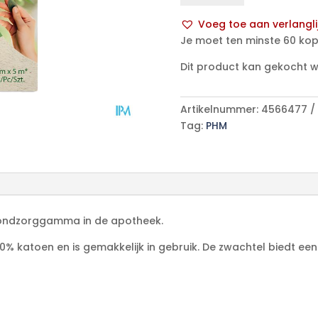
6cmx5m
Voeg toe aan verlangli
aantal
A
Je moet ten minste 60 kop
l
Dit product kan gekocht 
t
e
r
Artikelnummer:
4566477
n
Tag:
PHM
a
t
i
v
e
:
 wondzorggamma in de apotheek.
00% katoen en is gemakkelijk in gebruik. De zwachtel biedt e