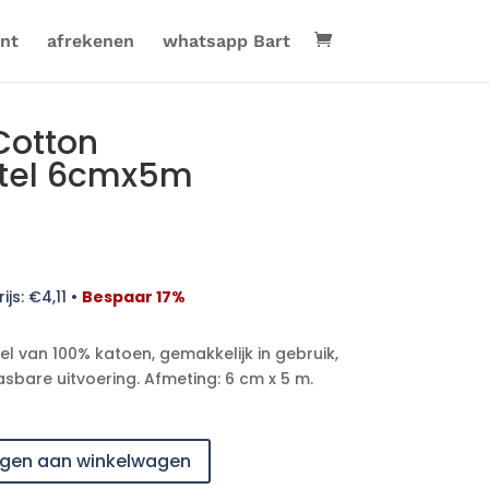
nt
afrekenen
whatsapp Bart
Cotton
htel 6cmx5m
ijs:
€
4,11
•
Bespaar 17%
el van 100% katoen, gemakkelijk in gebruik,
are uitvoering. Afmeting: 6 cm x 5 m.
gen aan winkelwagen