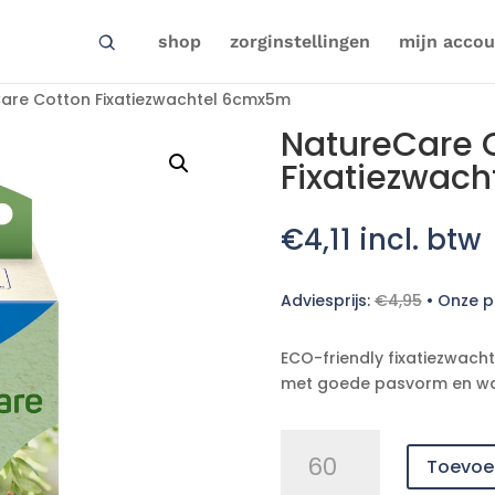
shop
zorginstellingen
mijn accou
are Cotton Fixatiezwachtel 6cmx5m
NatureCare 
Fixatiezwac
€
4,11
incl. btw
Adviesprijs:
€
4,95
•
Onze pr
ECO-friendly fixatiezwacht
met goede pasvorm en wasb
NatureCare
Toevoe
Cotton
Fixatiezwachtel