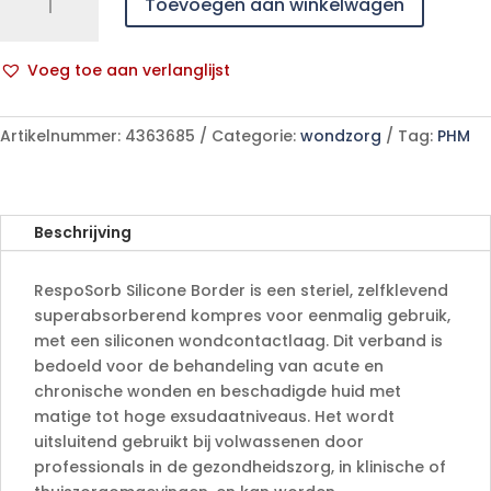
Toevoegen aan winkelwagen
Silicone
Border
20x25cm
Voeg toe aan verlanglijst
10
A
p/s
l
aantal
Artikelnummer:
4363685
Categorie:
wondzorg
Tag:
PHM
t
e
r
n
Beschrijving
a
t
RespoSorb Silicone Border is een steriel, zelfklevend
i
superabsorberend kompres voor eenmalig gebruik,
v
met een siliconen wondcontactlaag. Dit verband is
e
bedoeld voor de behandeling van acute en
:
chronische wonden en beschadigde huid met
matige tot hoge exsudaatniveaus. Het wordt
uitsluitend gebruikt bij volwassenen door
professionals in de gezondheidszorg, in klinische of