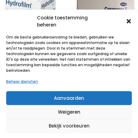
Cookie toestemming
beheren
Om de beste gebruikerservaring te bieden, gebruiken we
technologieën zoals cookies om apparaatinformatie op te slaan
en/of te raadplegen. Door in te stemmen met deze
technologieën kunnen we gegevens zoals surfgedrag of unieke
HYDROFILM roll
COSMOPOR E
ID's op deze site verwerken. Het niet instemmen of intrekken van
5cmx10m 1 p/s
latexfree
toestemming kan bepaalde functies en mogelijkheden negatief
beïnvloeden.
15x9cm 10 p/s
€
16,45
incl. btw
Beheer diensten
€
6,11
incl. btw
Voeg toe aan verlanglijst
Aanvaarden
Voeg toe aan verlanglijst
Weigeren
Bekijk voorkeuren