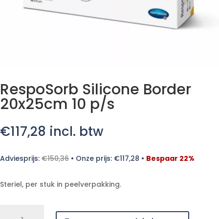
RespoSorb Silicone Border
20x25cm 10 p/s
€
117,28
incl. btw
Adviesprijs:
€
150,36
•
Onze prijs:
€
117,28
•
Bespaar 22%
Steriel, per stuk in peelverpakking.
RespoSorb