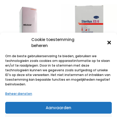
Cookie toestemming
beheren
Om de beste gebruikerservaring te bieden, gebruiken we
technologieën zoals cookies om apparaatinformatie op te slaan
MELOLIN KP
STERILUX ES6-
en/of te raadplegen. Door in te stemmen met deze
technologieën kunnen we gegevens zoals surfgedrag of unieke
STER 5X 5CM
10x20cm 12pl.st.
ID's op deze site verwerken. Het niet instemmen of intrekken van
66974940 – 100
5×1 p/s
toestemming kan bepaalde functies en mogelijkheden negatief
beïnvloeden.
stuks
€
1,12
incl. btw
Beheer diensten
€
12,50
incl. btw
Voeg toe aan verlanglijst
Aanvaarden
Voeg toe aan verlanglijst