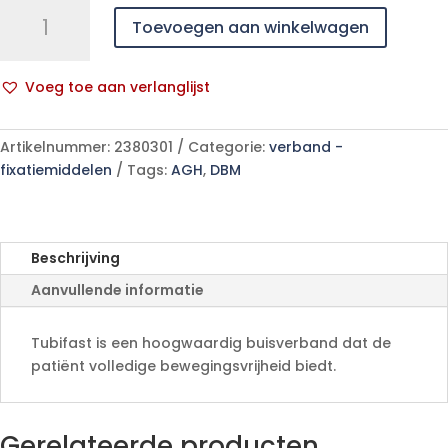
Tubifast
Toevoegen aan winkelwagen
Blauw
7,50cmx
1m
Voeg toe aan verlanglijst
1
A
2482
l
aantal
Artikelnummer:
2380301
Categorie:
verband -
t
fixatiemiddelen
Tags:
AGH
,
DBM
e
r
n
a
Beschrijving
t
Aanvullende informatie
i
v
e
Tubifast is een hoogwaardig buisverband dat de
:
patiënt volledige bewegingsvrijheid biedt.
Gerelateerde producten