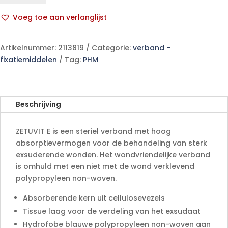
st.
Voeg toe aan verlanglijst
10
A
p/s
l
aantal
Artikelnummer:
2113819
Categorie:
verband -
t
fixatiemiddelen
Tag:
PHM
e
r
n
a
Beschrijving
t
i
ZETUVIT E is een steriel verband met hoog
v
absorptievermogen voor de behandeling van sterk
e
exsuderende wonden. Het wondvriendelijke verband
:
is omhuld met een niet met de wond verklevend
polypropyleen non-woven.
Absorberende kern uit cellulosevezels
Tissue laag voor de verdeling van het exsudaat
Hydrofobe blauwe polypropyleen non-woven aan