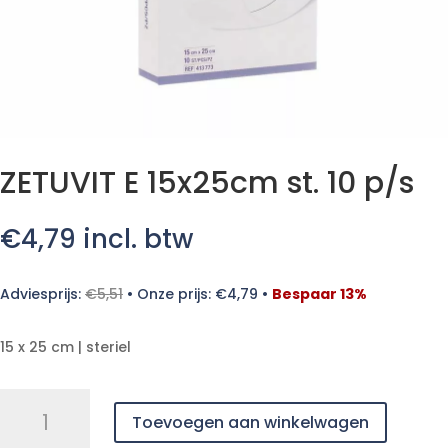
ZETUVIT E 15x25cm st. 10 p/s
€
4,79
incl. btw
Adviesprijs:
€
5,51
•
Onze prijs:
€
4,79
•
Bespaar 13%
15 x 25 cm | steriel
ZETUVIT
Toevoegen aan winkelwagen
E
15x25cm