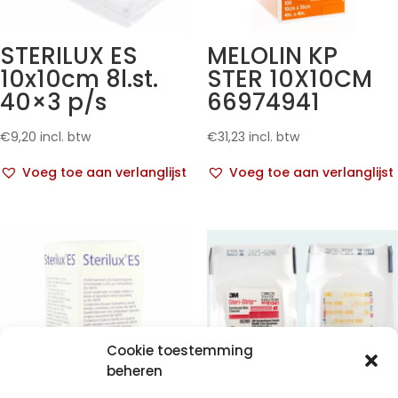
STERILUX ES
MELOLIN KP
10x10cm 8l.st.
STER 10X10CM
40×3 p/s
66974941
€
9,20
incl. btw
€
31,23
incl. btw
Voeg toe aan verlanglijst
Voeg toe aan verlanglijst
Cookie toestemming
beheren