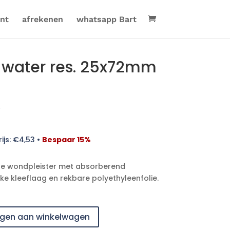
nt
afrekenen
whatsapp Bart
water res. 25x72mm
ijs:
€
4,53
•
Bespaar 15%
te wondpleister met absorberend
ke kleeflaag en rekbare polyethyleenfolie.
gen aan winkelwagen