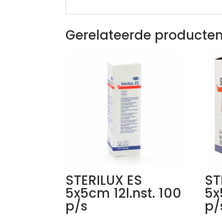
Gerelateerde producte
STERILUX ES
ST
5x5cm 12l.nst. 100
5x
p/s
p/