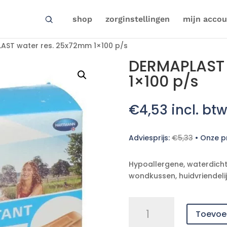
shop
zorginstellingen
mijn accou
AST water res. 25x72mm 1×100 p/s
DERMAPLAST 
1×100 p/s
€
4,53
incl. btw
Adviesprijs:
€
5,33
•
Onze pr
Hypoallergene, waterdich
wondkussen, huidvriendelij
DERMAPLAST
Toevoe
water
res.