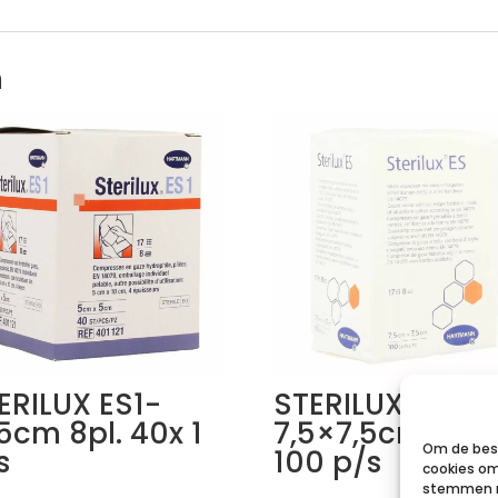
n
ERILUX ES1-
STERILUX ES
5cm 8pl. 40x 1
7,5×7,5cm 8l.ns
Om de best
s
100 p/s
cookies om
stemmen m