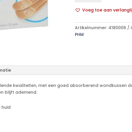
25x72mm
Voeg toe aan verlangli
1x100
A
p/s
l
aantal
Artikelnummer:
4180006
t
PHM
e
r
n
a
t
matie
i
v
e
llende kwaliteiten, met een goed absorberend wondkussen da
:
en blijft ademend.
 huid