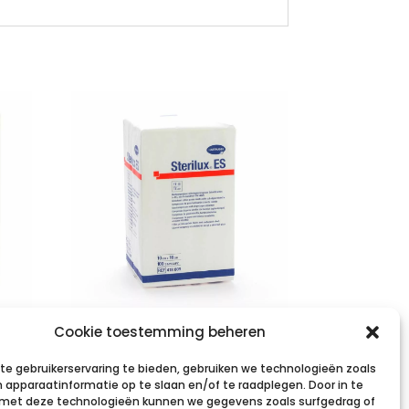
STERILUX ES
Cookie toestemming beheren
t.
10x10cm 12l.nst.
e gebruikerservaring te bieden, gebruiken we technologieën zoals
100 p/s
 apparaatinformatie op te slaan en/of te raadplegen. Door in te
et deze technologieën kunnen we gegevens zoals surfgedrag of