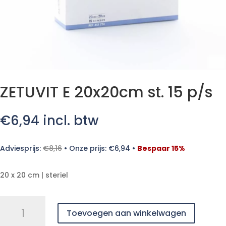
ZETUVIT E 20x20cm st. 15 p/s
€
6,94
incl. btw
Adviesprijs:
€
8,16
•
Onze prijs:
€
6,94
•
Bespaar 15%
20 x 20 cm | steriel
ZETUVIT
Toevoegen aan winkelwagen
E
20x20cm